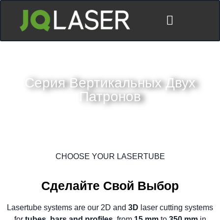
Серия Вертикальных Двух
Патронов
CHOOSE YOUR LASERTUBE
Сделайте Свой Выбор
Lasertube systems are our 2D and
3D
laser cutting systems
for
tubes, bars and profiles
, from
15 mm
to
350 mm
in