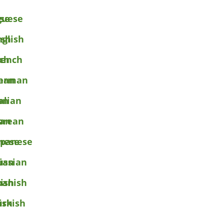
guese
nglish
rench
erman
talian
orean
apanese
ussian
panish
urkish