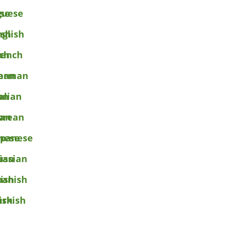
guese
nglish
rench
erman
talian
orean
apanese
ussian
panish
urkish