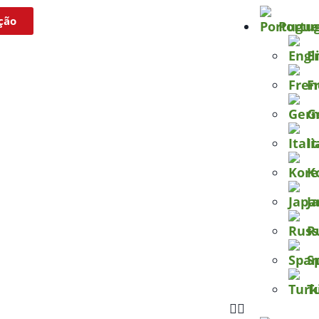
ção
Portu
E
F
G
I
K
J
R
S
T