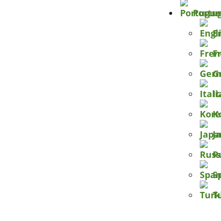
Portu
E
F
G
I
K
J
R
S
T