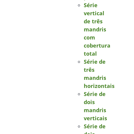
Série
vertical
de três
mandris
com
cobertura
total
Série de
três
mandris
horizontais
Série de
dois
mandris
verticais
Série de