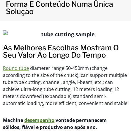
Forma E Conteúdo Numa Única
Solução
As Melhores Escolhas Mostram O
Seu Valor Ao Longo Do Tempo
Round tube
diameter range 50-450mm (change
according to the size of the chuck), can support multiple
tube type cutting, channel, angle, I-beam, etc.; can
achieve ultra-long tube cutting, 12 meters loading 12
meters downfeed (expandable) standard semi-
automatic loading, more efficient, convenient and stable
M
achi
n
e
desempenho
vontade
permanecem
sólidos,
fiável
e produtivo ano após ano.