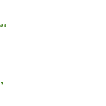
man
an