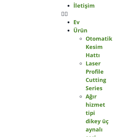
İletişim
Ev
Ürün
Otomatik
Kesim
Hattı
Laser
Profile
Cutting
Series
Ağır
hizmet
tipi
dikey üç
aynalı