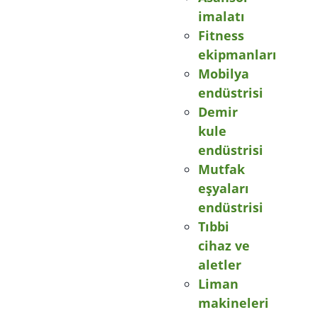
imalatı
Fitness
ekipmanları
Mobilya
endüstrisi
Demir
kule
endüstrisi
Mutfak
eşyaları
endüstrisi
Tıbbi
cihaz ve
aletler
Liman
makineleri