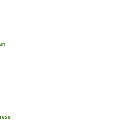
an
nese