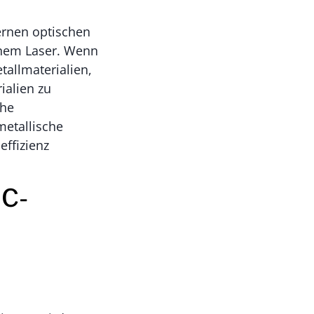
ernen optischen
inem Laser. Wenn
tallmaterialien,
ialien zu
ohe
metallische
effizienz
NC-