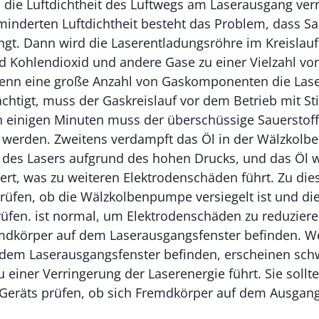
ss die Luftdichtheit des Luftwegs am Laserausgang verr
inderten Luftdichtheit besteht das Problem, dass Sa
ngt. Dann wird die Laserentladungsröhre im Kreislauf
nd Kohlendioxid und andere Gase zu einer Vielzahl v
Wenn eine große Anzahl von Gaskomponenten die La
ächtigt, muss der Gaskreislauf vor dem Betrieb mit St
 einigen Minuten muss der überschüssige Sauerstof
nt werden. Zweitens verdampft das Öl in der Wälzko
 des Lasers aufgrund des hohen Drucks, und das Öl w
ert, was zu weiteren Elektrodenschäden führt. Zu di
rüfen, ob die Wälzkolbenpumpe versiegelt ist und die
rüfen. ist normal, um Elektrodenschäden zu reduzieren
remdkörper auf dem Laserausgangsfenster befinden. W
dem Laserausgangsfenster befinden, erscheinen schw
 einer Verringerung der Laserenergie führt. Sie sollte
eräts prüfen, ob sich Fremdkörper auf dem Ausgang