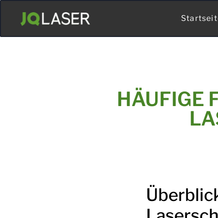
Startsei
HÄUFIGE 
LA
Überblic
Lasersc