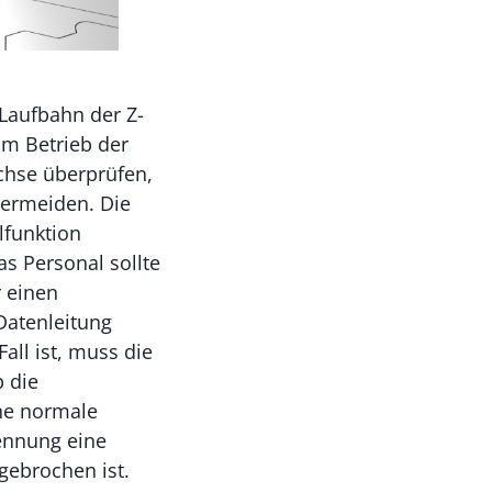
 Laufbahn der Z-
im Betrieb der
chse überprüfen,
ermeiden. Die
lfunktion
s Personal sollte
r einen
Datenleitung
all ist, muss die
b die
ine normale
kennung eine
gebrochen ist.