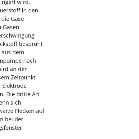
ingert wird.
uerstoff in den
 die Gase
on Gasen
serschwingung
ickstoff besprüht
f aus dem
lbenpumpe nach
ird an der
esem Zeitpunkt
 Elektrode
. Die dritte Art
enn sich
arze Flecken auf
n bei der
sfenster