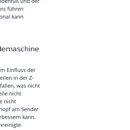
ndenfuß und der
is führen
onal kann
idemaschine
em Einfluss der
ilen in der Z-
fallen, was nicht
ile nicht
 nicht
lknopf am Sender
erbessern kann.
nreinigte