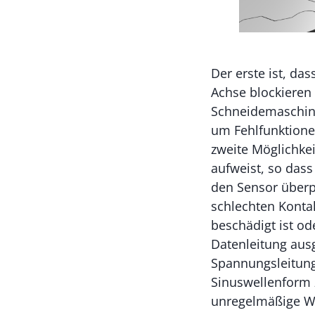
Der erste ist, da
Achse blockieren
Schneidemaschine
um Fehlfunktione
zweite Möglichkei
aufweist, so dass
den Sensor überpr
schlechten Kontak
beschädigt ist od
Datenleitung ausg
Spannungsleitung
Sinuswellenform z
unregelmäßige Wel