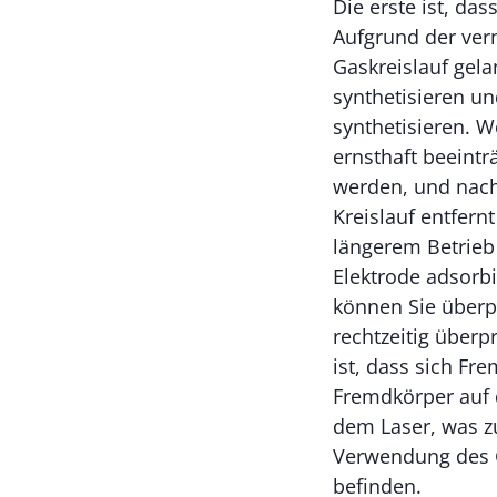
Die erste ist, da
Aufgrund der verm
Gaskreislauf gela
synthetisieren u
synthetisieren. 
ernsthaft beeintr
werden, und nach
Kreislauf entfer
längerem Betrieb
Elektrode adsorbi
können Sie überp
rechtzeitig überp
ist, dass sich F
Fremdkörper auf 
dem Laser, was zu
Verwendung des G
befinden.