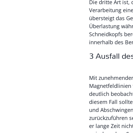
Die dritte Art is
Verarbeitung eine
übersteigt das G
Überlastung währ
Schneidkopfs ber
innerhalb des Be
3 Ausfall d
Mit zunehmender 
Magnetfeldlinien
deutlich beobacht
diesem Fall sollt
und Abschwingen 
zurückzuführen s
er lange Zeit nic